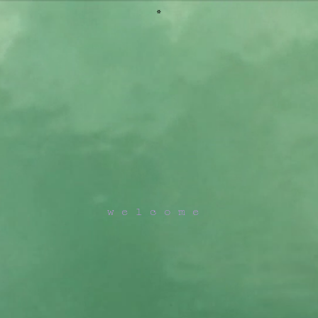
*
w e l c o m e